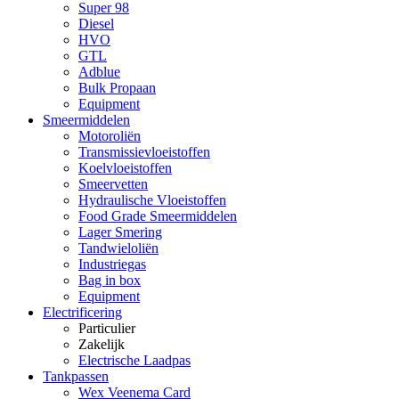
Super 98
Diesel
HVO
GTL
Adblue
Bulk Propaan
Equipment
Smeermiddelen
Motoroliën
Transmissievloeistoffen
Koelvloeistoffen
Smeervetten
Hydraulische Vloeistoffen
Food Grade Smeermiddelen
Lager Smering
Tandwieloliën
Industriegas
Bag in box
Equipment
Electrificering
Particulier
Zakelijk
Electrische Laadpas
Tankpassen
Wex Veenema Card