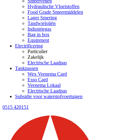
Smeervetten
Hydraulische Vloeistoffen
Food Grade Smeermiddelen
Lager Smering
Tandwieloliën
Industriegas
Bag in box
Equipment
Electrificering
Particulier
Zakelijk
Electrische Laadpas
Tankpassen
Wex Veenema Card
Esso Card
Veenema Lokaal
Electrische Laadpas
Subsidie voor waterstofvoertuigen
0515 420151