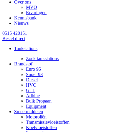
Over ons
MVO
Ervaringen
Kennisbank
Nieuws
0515 420151
Bestel direct
Tankstations
Zoek tankstations
Brandstof
Euro 95
Super 98
Diesel
HVO
GTL
Adblue
Bulk Propaan
Equipment
Smeermiddelen
Motoroliën
Transmissievloeistoffen
Koelvloeistoffen