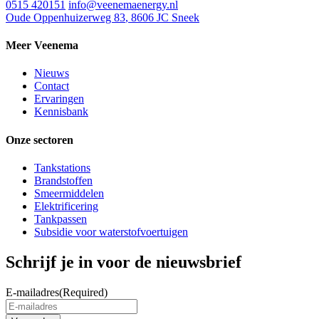
0515 420151
info@veenemaenergy.nl
Oude Oppenhuizerweg 83
,
8606 JC Sneek
Meer Veenema
Nieuws
Contact
Ervaringen
Kennisbank
Onze sectoren
Tankstations
Brandstoffen
Smeermiddelen
Elektrificering
Tankpassen
Subsidie voor waterstofvoertuigen
Schrijf je in voor de nieuwsbrief
E-mailadres
(Required)